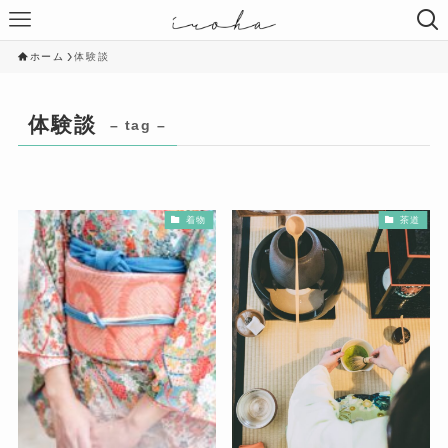
ホーム
体験談
体験談
– tag –
着物
茶道